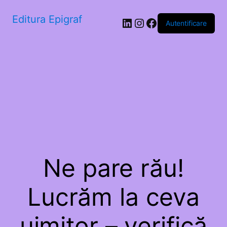
Editura Epigraf
LinkedIn
Instagram
Facebook
Autentificare
Ne pare rău!
Lucrăm la ceva
uimitor – verifică